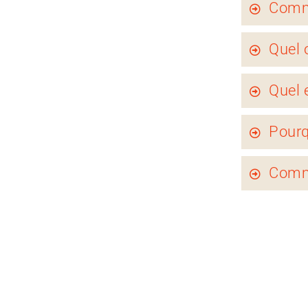
Comme
Le prin
Quel o
équipem
temps, 
Identifi
Quel 
générau
Si celle
l'optio
Le cont
Pourqu
Faites a
1 an, r
en savo
renouve
Le tari
Comme
d'un mo
finance
choisis
Le tari
l'électr
Le tari
consomm
consacr
de tran