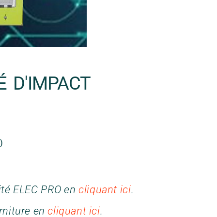
É D'IMPACT
)
ocité ELEC PRO en
cliquant ici
.
rniture en
cliquant ici
.