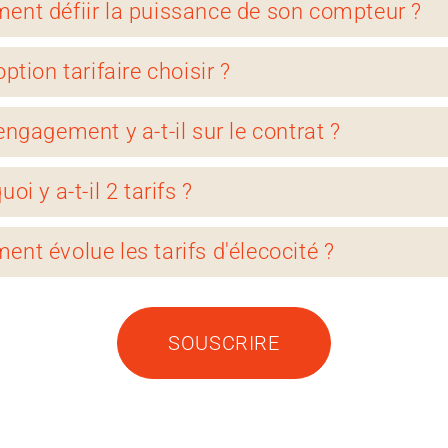
nt défiir la puissance de son compteur ?
cipe consiste à additionner les puissances de
ption tarifaire choisir ?
ents métiers, susceptibles de fonctionner 
avec la puissance permanente des équipeme
ez la période creuse de votre compteur d'élect
engagement y a-t-il sur le contrat ?
x.
-ci correpond à votre période d'activité, sélec
n HP/HC. Sinon, préferez l'option BASE.
rat d'élecocité est un contrat avec un engag
oi y a-t-il 2 tarifs ?
ppel à votre électricien ou à l'équipe d'élecoc
enouvelable par tacite reconduction. Le
ir plus.
llement peut être annulé avec un préavis 
f économe consacre 2% de chaque kWh au
nt évolue les tarifs d'élecocité ?
is avant la date d'échéance.
ment d'un projet de transition énergétique q
sez.
f de l'abonnement évolue avec le TURPE et le t
icité évolue avec les TRVE.
SOUSCRIRE
f solidaire vous permet d'augmenter l'impact 
ation d'électricité dans le cadre de votre R
ant 10% de chaque kWh au financement d'un
sition énergétique.